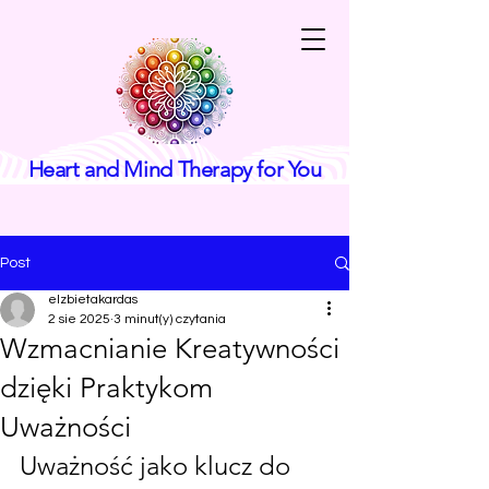
Heart and Mind Therapy for You
Post
elzbietakardas
2 sie 2025
3 minut(y) czytania
Wzmacnianie Kreatywności
dzięki Praktykom
Uważności
Uważność jako klucz do 