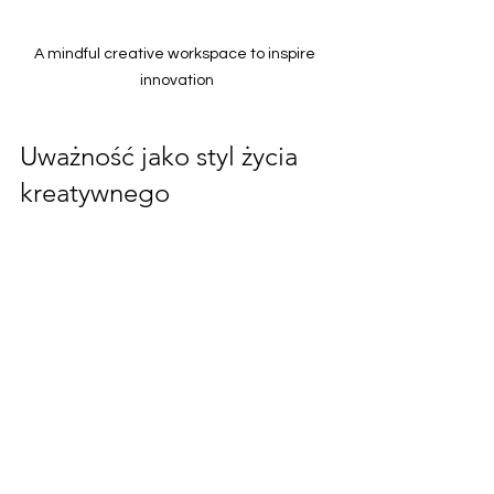
A mindful creative workspace to inspire 
innovation
Uważność jako styl życia 
kreatywnego
Uważność nie jest jednorazowym 
rozwiązaniem, ale długofalową 
ścieżką, która nieustannie wzmacnia 
kreatywność. Im więcej praktykujesz, 
tym łatwiej osiągasz stan „flow” i 
dostęp do oryginalnych idei. Z czasem 
mindfulness zmienia sposób, w jaki 
podchodzisz do wyzwań – 
przekształcając przeszkody w okazje 
do rozwoju.