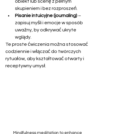
obiekt lub scenę z pełnym 
skupieniem i bez rozproszeń.
Pisanie intuicyjne (journaling)
 – 
zapisuj myśli i emocje w sposób 
uważny, by odkrywać ukryte 
wglądy.
Te proste ćwiczenia można stosować 
codziennie i włączać do twórczych 
rytuałów, aby kształtować otwarty i 
receptywny umysł.
Mindfulness meditation to enhance 