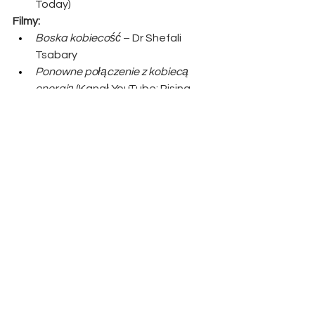
Today)
Filmy:
Boska kobiecość
 – Dr Shefali 
Tsabary
Ponowne połączenie z kobiecą 
energią
 (Kanał YouTube: Rising 
Woman)
Podcasty:
The Feminine Frequency Podcast
– Amanda Johnson
Unlocking Us
 – Brené Brown
Końcowe Refleksje
Pielęgnowanie kobiecej energii jest 
aktem rewolucyjnym w świecie, który 
często przechyla się w stronę 
męskości. Integrując siłę obu energii, 
możemy osiągnąć równowagę, 
pogłębić relacje i stworzyć życie pełne 