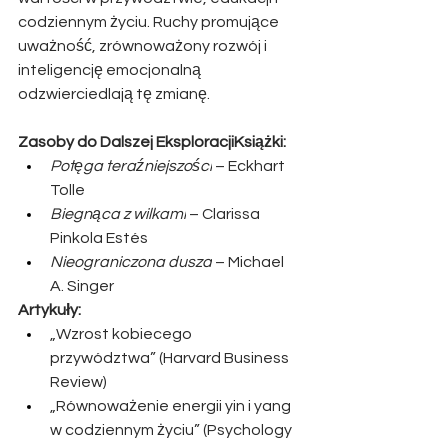
codziennym życiu. Ruchy promujące 
uważność, zrównoważony rozwój i 
inteligencję emocjonalną 
odzwierciedlają tę zmianę.
Zasoby do Dalszej EksploracjiKsiążki:
Potęga teraźniejszości
 – Eckhart 
Tolle
Biegnąca z wilkami
 – Clarissa 
Pinkola Estés
Nieograniczona dusza
 – Michael 
A. Singer
Artykuły:
„Wzrost kobiecego 
przywództwa” (Harvard Business 
Review)
„Równoważenie energii yin i yang 
w codziennym życiu” (Psychology 