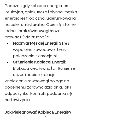
Podczas gdy kobieca energia jest 
intuicyjna, opiekuńcza i płynna, męska 
energia jest logiczna, ukierunkowana 
na cele i strukturalna. Obie są istotne, 
jednak brak równowagi może 
prowadzić do trudności:
Nadmiar Męskiej Energii:
 Stres, 
wypalenie zawodowe i brak 
połączenia z emocjami.
Stłumienie Kobiecej Energii:
Blokada kreatywności, tłumienie 
uczuć i napięte relacje.
Znalezienie równowagi polega na 
docenieniu zarówno działania, jak i 
odpoczynku, kontroli i poddania się 
nurtowi życia.
Jak Pielęgnować Kobiecą Energię?