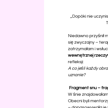
„Dopóki nie uczyn
T
Niedawno przyśnił mi
się zwyczajny – tera
zatrzymałam i wsłuc
wewnętrznej rzeczy
refleksji:
A co jeśli każdy obr
uznanie?
 Fragment snu – fr
W śnie znajdowałam s
Obecni byli mentorzy
– dopasowywała je w