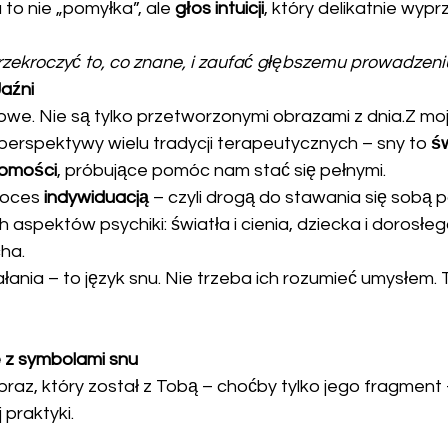
to nie „pomyłka”, ale 
głos intuicji
, który delikatnie wypr
rzekroczyć to, co znane, i zaufać głębszemu prowadzeni
Jaźni
owe. Nie są tylko przetworzonymi obrazami z dnia.Z mo
perspektywy wielu tradycji terapeutycznych – sny to 
św
domości
, próbujące pomóc nam stać się pełnymi.
roces 
indywiduacją
 – czyli drogą do stawania się sobą 
 aspektów psychiki: światła i cienia, dziecka i dorosłego
cha.
ałania – to język snu. Nie trzeba ich rozumieć umysłem. 
e z symbolami snu
ę obraz, który został z Tobą – choćby tylko jego fragment 
 praktyki.