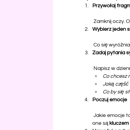
Przywołaj frag
 Zamknij oczy. 
Wybierz jeden 
 Co się wyróżni
Zadaj pytania 
 Napisz w dzien
Co chcesz 
Jaką część 
Co by się s
Poczuj emocje
 Jakie emocje towarzyszyły temu symbolowi? Strach, ciekawość, spokój? To właśnie 
one są 
kluczem 