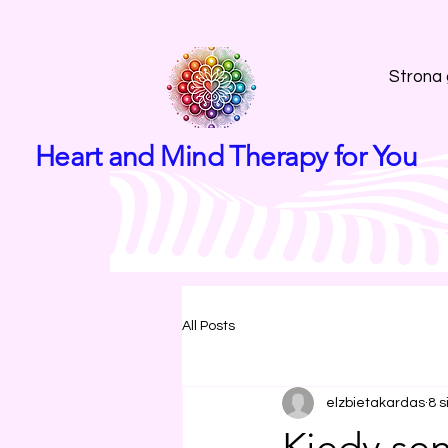
Strona
Heart and Mind Therapy for You
All Posts
elzbietakardas
8 s
Kiedy se