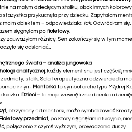
tnie na małym dziecięcym stoliku, obok innych kolorowy
 stażystka przykucnęła przy dziecku. Zapytałam ment
z moim obiektem – odpowiedziała: 
tak
. Odwróciłam się,
razem sięgnęłam po 
fioletowy
.
zy zauważyłam różnicę. Sen zakończył się w tym momen
częło się odsłaniać...
nętrznego świata – analiza jungowska
ologii analitycznej
, każdy element snu jest częścią mni
rzedmioty, stolik. Sala terapeutyczna odzwierciedla mó
pomoc innym. 
Mentorka
 to symbol archetypu Mądrej Ko
niczka. 
Dzieci
 – to moje wewnętrzne dziecko i dziecię
w.
kąt
, otrzymany od mentorki, może symbolizować kreaty
Fioletowy przedmiot
, po który sięgnęłam intuicyjnie, nies
ć, połączenie z czymś wyższym, prowadzenie duszy.