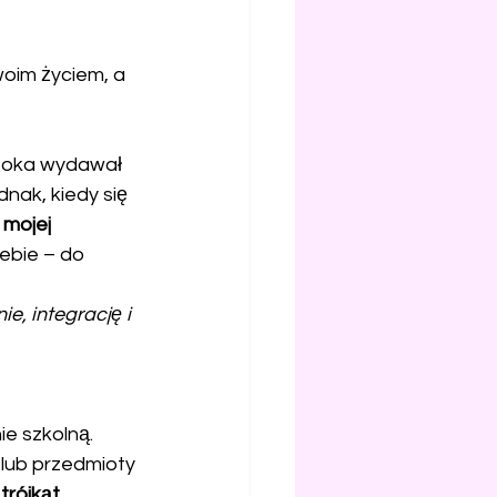
oim życiem, a 
t oka wydawał 
nak, kiedy się 
 mojej 
ebie – do 
e, integrację i 
e szkolną. 
 lub przedmioty 
rójkąt
.