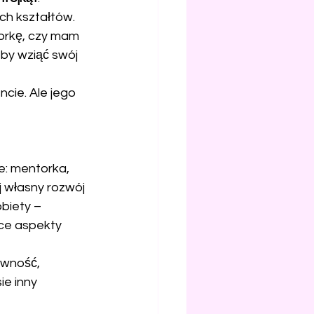
ch kształtów. 
orkę, czy mam 
 by wziąć swój 
cie. Ale jego 
e: mentorka, 
j własny rozwój 
biety – 
ce aspekty 
wność, 
ie inny 