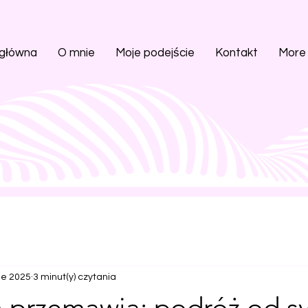
 główna
O mnie
Moje podejście
Kontakt
More
ie 2025
3 minut(y) czytania
n przemawia: podróż od s