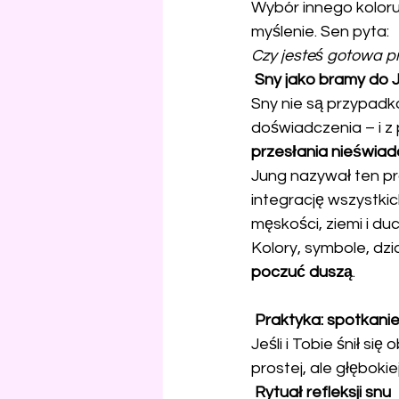
Wybór innego koloru 
myślenie. Sen pyta:
Czy jesteś gotowa p
 Sny jako bramy do 
Sny nie są przypadk
doświadczenia – i z 
przesłania nieświa
Jung nazywał ten p
integrację wszystkich
męskości, ziemi i du
Kolory, symbole, dzi
poczuć duszą
.
 Praktyka: spotkani
Jeśli i Tobie śnił si
prostej, ale głębokiej
 Rytuał refleksji snu