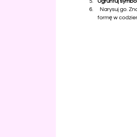
Ugruntuj symbol
  Narysuj go. Znajdź przedmiot w tym kolorze. Ustaw go na swoim ołtarzu. Nadaj mu 
formę w codzien