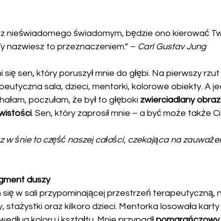
isz nieświadomego świadomym, będzie ono kierować Tw
y nazwiesz to przeznaczeniem.” – 
Carl Gustav Jung
 się sen, który poruszył mnie do głębi. Na pierwszy rzu
peutyczna sala, dzieci, mentorki, kolorowe obiekty. A jed
hałam, poczułam, że był to głęboki 
zwierciadlany obraz
wistości
. Sen, który zaprosił mnie – a być może także Ci
az w śnie to część naszej całości, czekająca na zauważeni
agment duszy
ię w sali przypominającej przestrzeń terapeutyczną, ni
, stażystki oraz kilkoro dzieci. Mentorka losowała karty
edług koloru i kształtu. Mnie przypadł 
pomarańczowy t