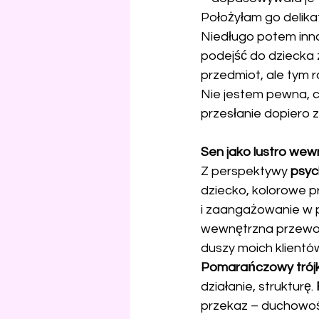
Położyłam go delika
Niedługo potem inna
podejść do dziecka 
przedmiot, ale tym 
Nie jestem pewna, c
przesłanie dopiero za
Sen jako lustro wew
Z perspektywy 
psych
dziecko, kolorowe p
i zaangażowanie w 
wewnętrzna przewod
duszy moich klientó
Pomarańczowy trój
działanie, strukturę. 
przekaz – duchowoś