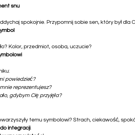
ment snu
Oddychaj spokojnie. Przypomnij sobie sen, który był dla 
symbol
ało? Kolor, przedmiot, osoba, uczucie?
symbolowi
niku:
mi powiedzieć?
mnie reprezentujesz?
tało, gdybym Cię przyjęła?
do integracji
.