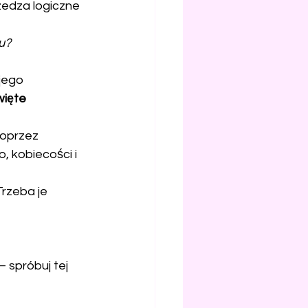
zedza logiczne 
u?
jego 
ięte 
poprzez 
, kobiecości i 
Trzeba je 
– spróbuj tej 