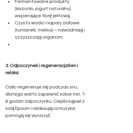
Fermentowane produkty 
(kiszonki, jogurt naturalny) 
wspierające florę jelitową.
Czysta woda i napary ziołowe 
(rumianek, melisa) – nawadniają i 
oczyszczają organizm.
3. Odpoczynek i regeneracjaSen i 
relaks:
Ciało regeneruje się podczas snu, 
dlatego warto zapewnić sobie min. 7-
8 godzin odpoczynku. Ciepła kąpiel z 
solą Epsom i relaksująca muzyka 
pomogą się wyciszyć.