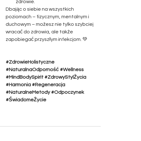
zdrowie.
Dbając o siebie na wszystkich 
poziomach – fizycznym, mentalnym i 
duchowym – możesz nie tylko szybciej 
wracać do zdrowia, ale także 
zapobiegać przyszłym infekcjom. 💚
#ZdrowieHolistyczne
#NaturalnaOdporność
#Wellness
#MindBodySpirit
#ZdrowyStylŻycia
#Harmonia
#Regeneracja
#NaturalneMetody
#Odpoczynek
#ŚwiadomeŻycie