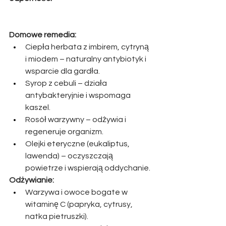
Domowe remedia:
Ciepła herbata z imbirem, cytryną 
i miodem – naturalny antybiotyk i 
wsparcie dla gardła.
Syrop z cebuli – działa 
antybakteryjnie i wspomaga 
kaszel.
Rosół warzywny – odżywia i 
regeneruje organizm.
Olejki eteryczne (eukaliptus, 
lawenda) – oczyszczają 
powietrze i wspierają oddychanie.
Odżywianie:
Warzywa i owoce bogate w 
witaminę C (papryka, cytrusy, 
natka pietruszki).