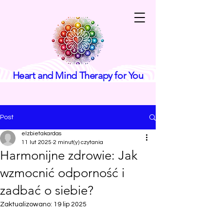
Heart and Mind Therapy for You
Post
elzbietakardas
11 lut 2025
2 minut(y) czytania
Harmonijne zdrowie: Jak
wzmocnić odporność i
zadbać o siebie?
Zaktualizowano:
19 lip 2025