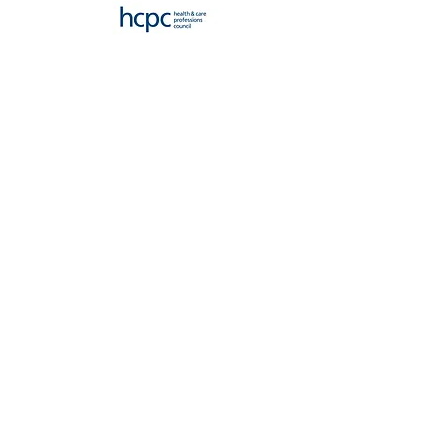
Polityka prywatności
Oświadczenie o dostępności
Warunki korzystania z serwisu
Polityka zwrotów
Copyright © 2025. All rights
reserved. Heart and Mind
Therapy for You by Elzbieta
Kardas