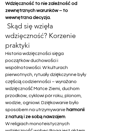
Wdzięczność to nie zależność od 
zewnętrznych warunków – to 
wewnętrzna decyzja.
 Skąd się wzięła 
wdzięczność? Korzenie 
praktyki
Historia wdzięczności sięga 
początków duchowości i 
wspólnotowości. W kulturach 
pierwotnych, rytuały dziękczynne były 
częścią codzienności – wyrażano 
wdzięczność Matce Ziemi, duchom 
przodków, cyklowi pór roku, plonom, 
wodzie, ogniowi. Dziękowanie było 
sposobem na utrzymywanie 
harmonii 
z naturą i ze sobą nawzajem
.
W religiach monoteistycznych 
wdzięczność wobec Boga jest aktem 