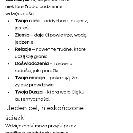
niektóre źródła codziennej 
wdzięczności:
Twoje ciało
 – oddychasz, czujesz, 
jesteś.
Ziemia
 – daje Ci powietrze, wodę, 
jedzenie.
Relacje
 – nawet te trudne, które 
uczą Cię granic.
Doświadczenia
 – zarówno 
radości, jak i porażki.
Twoje emocje
 – pokazują, że 
żyjesz prawdziwie.
Twoja Dusza
 – która woła Cię ku 
autentyczności.
 Jeden cel, nieskończone 
ścieżki
Wdzięczność może przyjść przez 