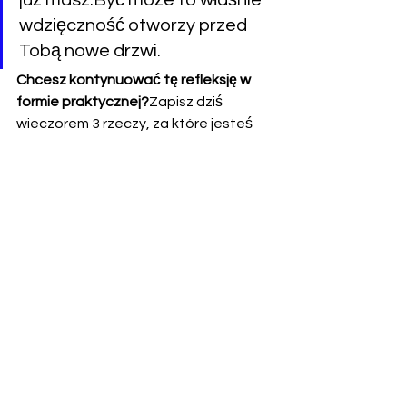
już masz.Być może to właśnie 
wdzięczność otworzy przed 
Tobą nowe drzwi.
Chcesz kontynuować tę refleksję w 
formie praktycznej?
Zapisz dziś 
wieczorem 3 rzeczy, za które jesteś 
wdzięczna/y – nawet jeśli to 
drobnostki. Albo po prostu zamknij 
oczy i szepnij w ciszy: „Dziękuję”.