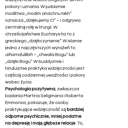
pokory i uznania. W judaizmie 
modlitwa „modim anachnu lakh” 
oznacza „dziękujemy Ci” – i odgrywa 
centralną rolę w liturgii. W 
chrześcijaństwie Eucharystia to z 
greckiego „dziękczynienie”. W islamie 
jedno z najczęstszych wyrażeń to 
alhamdulillah
 – „chwała Bogu” lub 
„dzięki Bogu”. W buddyzmie i 
hinduizmie praktyka wdzięczności jest 
częścią codziennej uważności i pokory 
wobec życia.
Psychologia pozytywna
, zwłaszcza 
badania Martina Seligmana i Roberta 
Emmonsa, pokazuje, że osoby 
praktykujące wdzięczność są 
bardziej 
odporne psychicznie, mniej podatne 
na depresję i mają głębsze relacje
. To, 