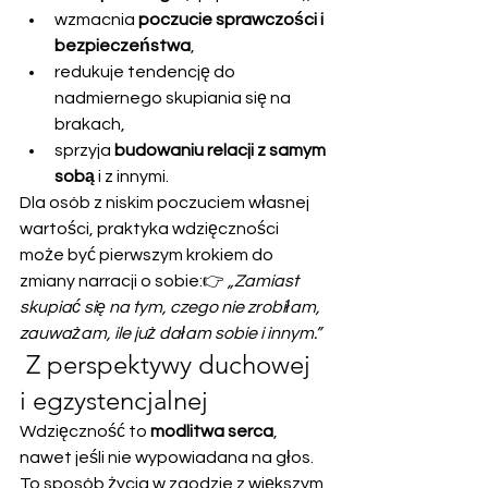
wzmacnia 
poczucie sprawczości i 
bezpieczeństwa
,
redukuje tendencję do 
nadmiernego skupiania się na 
brakach,
sprzyja 
budowaniu relacji z samym 
sobą
 i z innymi.
Dla osób z niskim poczuciem własnej 
wartości, praktyka wdzięczności 
może być pierwszym krokiem do 
zmiany narracji o sobie:👉 
„Zamiast 
skupiać się na tym, czego nie zrobiłam, 
zauważam, ile już dałam sobie i innym.”
 Z perspektywy duchowej 
i egzystencjalnej
Wdzięczność to 
modlitwa serca
, 
nawet jeśli nie wypowiadana na głos. 
To sposób życia w zgodzie z większym 