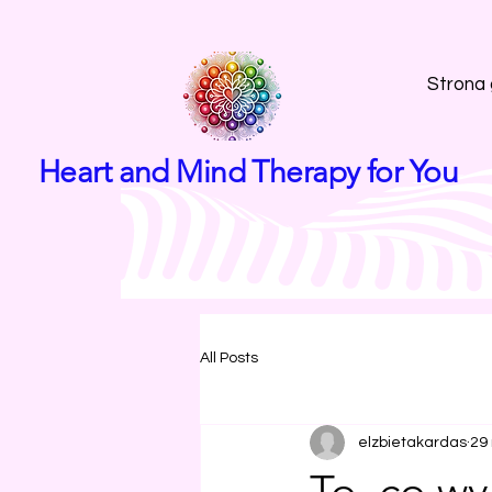
Strona
Heart and Mind Therapy for You
All Posts
elzbietakardas
29
To, co wy