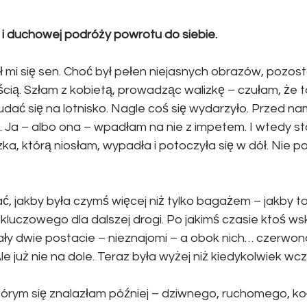
i duchowej podróży powrotu do siebie.
 mi się sen. Choć był pełen niejasnych obrazów, pozost
ścią. Szłam z kobietą, prowadząc walizkę – czułam, że 
ać się na lotnisko. Nagle coś się wydarzyło. Przed nam
. Ja – albo ona – wpadłam na nie z impetem. I wtedy sta
ka, którą niosłam, wypadła i potoczyła się w dół. Nie p
ć, jakby była czymś więcej niż tylko bagażem – jakby to
luczowego dla dalszej drogi. Po jakimś czasie ktoś ws
ały dwie postacie – nieznajomi – a obok nich… czerwona
le już nie na dole. Teraz była wyżej niż kiedykolwiek wcz
órym się znalazłam później – dziwnego, ruchomego, ko