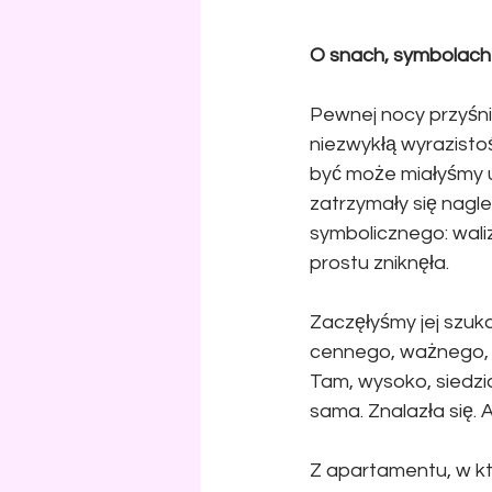
O snach, symbolach 
Pewnej nocy przyśnił
niezwykłą wyrazisto
być może miałyśmy ud
zatrzymały się nagle
symbolicznego: waliz
prostu zniknęła.
Zaczęłyśmy jej szuka
cennego, ważnego, k
Tam, wysoko, siedzi
sama. Znalazła się. A
Z apartamentu, w kt