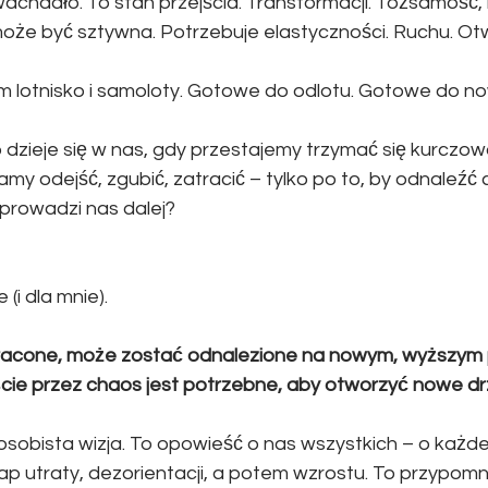
 wachadło. To stan przejścia. Transformacji. Tożsamość, 
oże być sztywna. Potrzebuje elastyczności. Ruchu. Otw
m lotnisko i samoloty. Gotowe do odlotu. Gotowe do n
o dzieje się w nas, gdy przestajemy trzymać się kurczow
y odejść, zgubić, zatracić – tylko po to, by odnaleźć 
prowadzi nas dalej?
 (i dla mnie).
utracone, może zostać odnalezione na nowym, wyższym 
cie przez chaos jest potrzebne, aby otworzyć nowe dr
 osobista wizja. To opowieść o nas wszystkich – o każdej
ap utraty, dezorientacji, a potem wzrostu. To przypomn