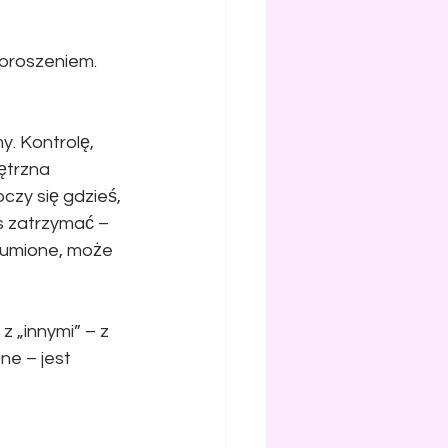
aproszeniem.
y. Kontrolę, 
ętrzna 
czy się gdzieś, 
s zatrzymać – 
zdumione, może 
 „innymi” – z 
ne – jest 