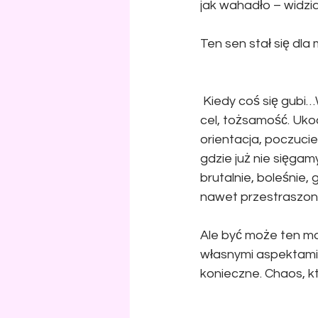
jak wahadło – widzi
Ten sen stał się dl
 Kiedy coś się gubi…
cel, tożsamość. Uko
orientacja, poczucie
gdzie już nie sięga
brutalnie, boleśnie,
nawet przestraszon
Ale być może ten mo
własnymi aspektami,
konieczne. Chaos, kt