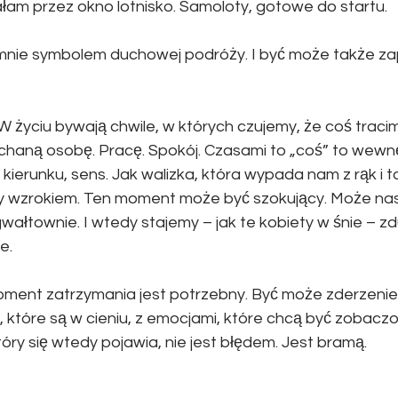
ałam przez okno lotnisko. Samoloty, gotowe do startu.
a mnie symbolem duchowej podróży. I być może także z
W życiu bywają chwile, w których czujemy, że coś tracim
chaną osobę. Pracę. Spokój. Czasami to „coś” to wewn
 kierunku, sens. Jak walizka, która wypada nam z rąk i to
my wzrokiem. Ten moment może być szokujący. Może na
 gwałtownie. I wtedy stajemy – jak te kobiety w śnie – 
e.
ment zatrzymania jest potrzebny. Być może zderzenie z
 które są w cieniu, z emocjami, które chcą być zobaczo
óry się wtedy pojawia, nie jest błędem. Jest bramą.