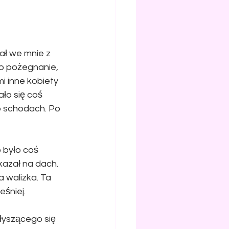
ał we mnie z 
to pożegnanie, 
i inne kobiety 
ło się coś 
o schodach. Po 
 było coś 
kazał na dach. 
 walizka. Ta 
eśniej.
łyszącego się 