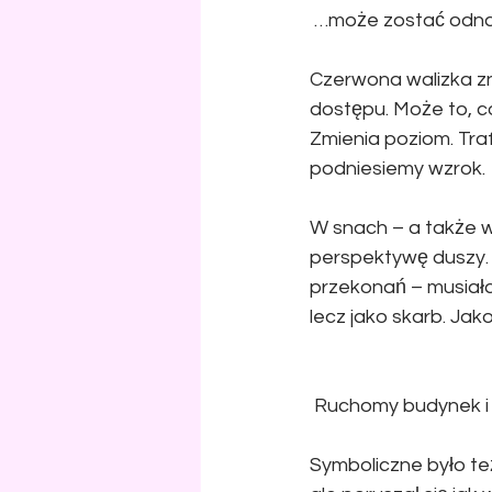
 …może zostać odna
Czerwona walizka zna
dostępu. Może to, co
Zmienia poziom. Traf
podniesiemy wzrok.
W snach – a także w
perspektywę duszy. 
przekonań – musiała
lecz jako skarb. Jak
 Ruchomy budynek i 
Symboliczne było też