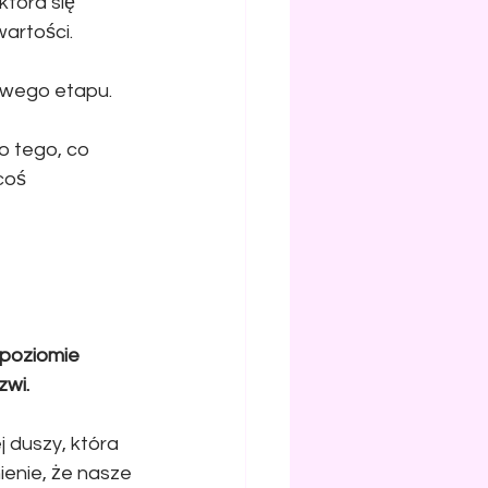
która się 
artości.
owego etapu.
o tego, co 
coś 
poziomie 
zwi.
 duszy, która 
ienie, że nasze 