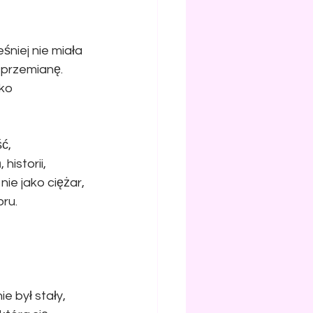
niej nie miała 
 przemianę. 
ko 
ć, 
istorii, 
ie jako ciężar, 
oru.
e był stały, 