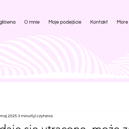
 główna
O mnie
Moje podejście
Kontakt
More
 maj 2025
3 minut(y) czytania
daje się utracone, może z