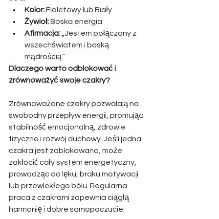
Kolor:
 Fioletowy lub Biały
Żywioł:
 Boska energia
Afirmacja:
 „Jestem połączony z 
wszechświatem i boską 
mądrością.”
Dlaczego warto odblokować i 
zrównoważyć swoje czakry?
Zrównoważone czakry pozwalają na 
swobodny przepływ energii, promując 
stabilność emocjonalną, zdrowie 
fizyczne i rozwój duchowy. Jeśli jedna 
czakra jest zablokowana, może 
zakłócić cały system energetyczny, 
prowadząc do lęku, braku motywacji 
lub przewlekłego bólu. Regularna 
praca z czakrami zapewnia ciągłą 
harmonię i dobre samopoczucie.