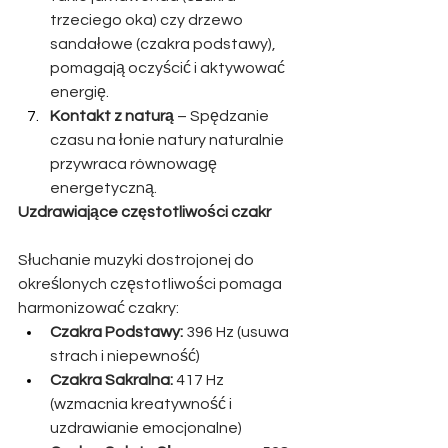
trzeciego oka) czy drzewo 
sandałowe (czakra podstawy), 
pomagają oczyścić i aktywować 
energię.
Kontakt z naturą
 – Spędzanie 
czasu na łonie natury naturalnie 
przywraca równowagę 
energetyczną.
Uzdrawiające częstotliwości czakr
Słuchanie muzyki dostrojonej do 
określonych częstotliwości pomaga 
harmonizować czakry:
Czakra Podstawy:
 396 Hz (usuwa 
strach i niepewność)
Czakra Sakralna:
 417 Hz 
(wzmacnia kreatywność i 
uzdrawianie emocjonalne)