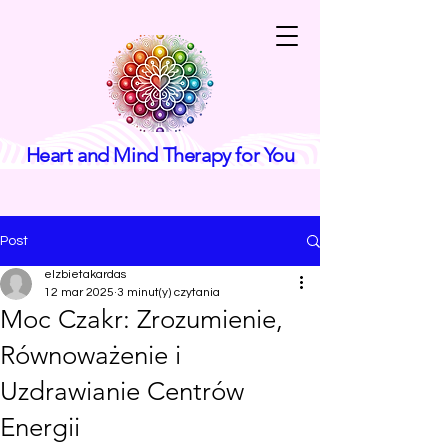
Heart and Mind Therapy for You
Post
elzbietakardas
12 mar 2025
3 minut(y) czytania
Moc Czakr: Zrozumienie,
Równoważenie i
Uzdrawianie Centrów
Energii