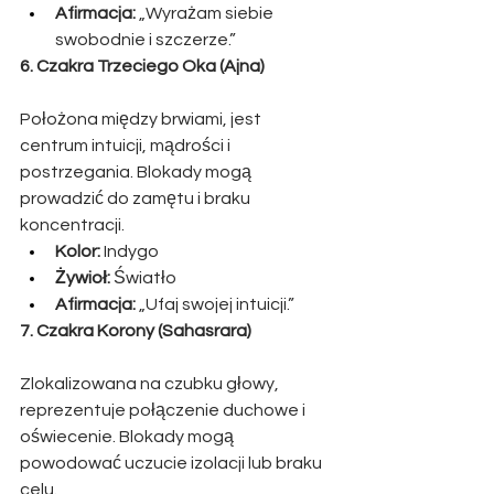
Afirmacja:
 „Wyrażam siebie 
swobodnie i szczerze.”
6. Czakra Trzeciego Oka (Ajna)
Położona między brwiami, jest 
centrum intuicji, mądrości i 
postrzegania. Blokady mogą 
prowadzić do zamętu i braku 
koncentracji.
Kolor:
 Indygo
Żywioł:
 Światło
Afirmacja:
 „Ufaj swojej intuicji.”
7. Czakra Korony (Sahasrara)
Zlokalizowana na czubku głowy, 
reprezentuje połączenie duchowe i 
oświecenie. Blokady mogą 
powodować uczucie izolacji lub braku 
celu.