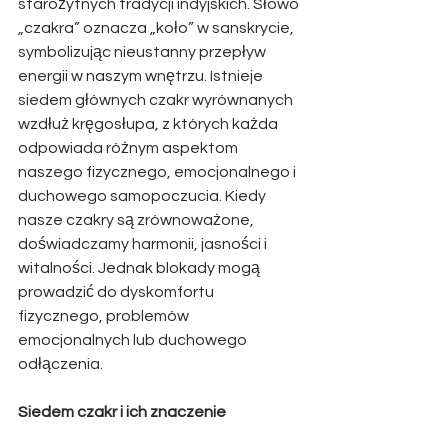
starożytnych tradycji indyjskich. Słowo 
„czakra” oznacza „koło” w sanskrycie, 
symbolizując nieustanny przepływ 
energii w naszym wnętrzu. Istnieje 
siedem głównych czakr wyrównanych 
wzdłuż kręgosłupa, z których każda 
odpowiada różnym aspektom 
naszego fizycznego, emocjonalnego i 
duchowego samopoczucia. Kiedy 
nasze czakry są zrównoważone, 
doświadczamy harmonii, jasności i 
witalności. Jednak blokady mogą 
prowadzić do dyskomfortu 
fizycznego, problemów 
emocjonalnych lub duchowego 
odłączenia.
Siedem czakr i ich znaczenie