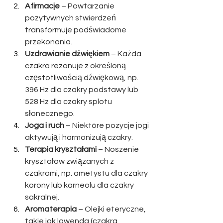
Afirmacje
 – Powtarzanie 
pozytywnych stwierdzeń 
transformuje podświadome 
przekonania.
Uzdrawianie dźwiękiem
 – Każda 
czakra rezonuje z określoną 
częstotliwością dźwiękową, np. 
396 Hz dla czakry podstawy lub 
528 Hz dla czakry splotu 
słonecznego.
Joga i ruch
 – Niektóre pozycje jogi 
aktywują i harmonizują czakry.
Terapia kryształami
 – Noszenie 
kryształów związanych z 
czakrami, np. ametystu dla czakry 
korony lub karneolu dla czakry 
sakralnej.
Aromaterapia
 – Olejki eteryczne, 
takie jak lawenda (czakra 