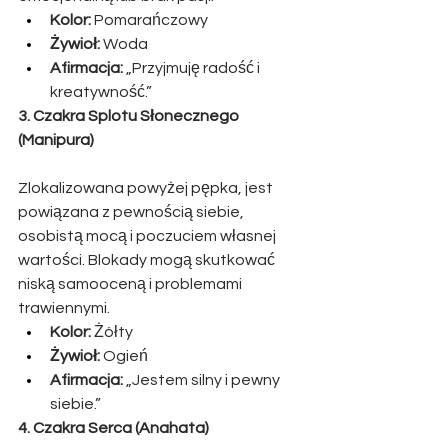
Kolor:
 Pomarańczowy
Żywioł:
 Woda
Afirmacja:
 „Przyjmuję radość i 
kreatywność.”
3. Czakra Splotu Słonecznego 
(Manipura)
Zlokalizowana powyżej pępka, jest 
powiązana z pewnością siebie, 
osobistą mocą i poczuciem własnej 
wartości. Blokady mogą skutkować 
niską samooceną i problemami 
trawiennymi.
Kolor:
 Żółty
Żywioł:
 Ogień
Afirmacja:
 „Jestem silny i pewny 
siebie.”
4. Czakra Serca (Anahata)