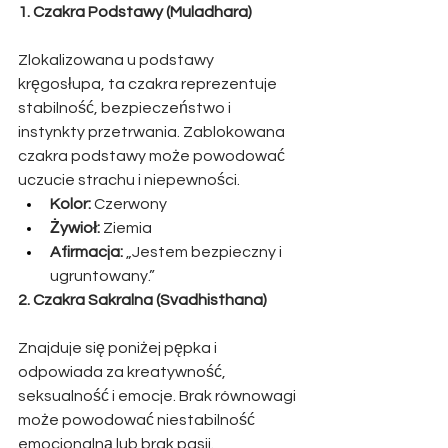
1. Czakra Podstawy (Muladhara)
Zlokalizowana u podstawy 
kręgosłupa, ta czakra reprezentuje 
stabilność, bezpieczeństwo i 
instynkty przetrwania. Zablokowana 
czakra podstawy może powodować 
uczucie strachu i niepewności.
Kolor:
 Czerwony
Żywioł:
 Ziemia
Afirmacja:
 „Jestem bezpieczny i 
ugruntowany.”
2. Czakra Sakralna (Svadhisthana)
Znajduje się poniżej pępka i 
odpowiada za kreatywność, 
seksualność i emocje. Brak równowagi 
może powodować niestabilność 
emocjonalną lub brak pasji.