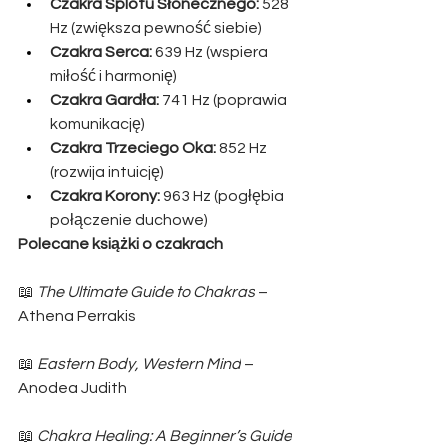
Czakra Splotu Słonecznego:
 528 
Hz (zwiększa pewność siebie)
Czakra Serca:
 639 Hz (wspiera 
miłość i harmonię)
Czakra Gardła:
 741 Hz (poprawia 
komunikację)
Czakra Trzeciego Oka:
 852 Hz 
(rozwija intuicję)
Czakra Korony:
 963 Hz (pogłębia 
połączenie duchowe)
Polecane książki o czakrach
📖 
The Ultimate Guide to Chakras
 – 
Athena Perrakis
📖 
Eastern Body, Western Mind
 – 
Anodea Judith
📖 
Chakra Healing: A Beginner’s Guide