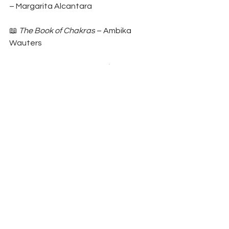
– Margarita Alcantara
📖 
The Book of Chakras
 – Ambika 
Wauters
Praca z czakrami to podróż ku 
harmonii i samopoznaniu. Regularna 
medytacja, afirmacje i inne metody 
uzdrawiania pomagają utrzymać 
równowagę emocjonalną, duchową i 
fizyczną.​ Reiki i balansowanie czakr to 
ciągłe praktyki, które wspierają 
ogólne samopoczucie. Zamiast 
jednorazowego rozwiązania, warto 
traktować je jak niezbędne nawyki 
dbania o siebie. Regularna praca z 
energią pomaga zapobiegać 
blokadom, umożliwiając zdrowsze i 
bardziej spełnione życie.