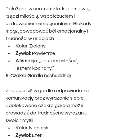
Położona w centrum klatki piersiowej, 
rządzi miłością, współczuciem i 
uzdrawianiem emocjonalnym. Blokady 
mogą powodować ból emocjonalny i 
trudności w relacjach.
Kolor:
 Zielony
Żywioł:
 Powietrze
Afirmacja:
 „Jestem miłością i 
jestem kochany.”
5. Czakra Gardła (Vishuddha)
Znajduje się w gardle i odpowiada za 
komunikację oraz wyrażanie siebie. 
Zablokowana czakra gardła może 
prowadzić do trudności w wyrażaniu 
swoich myśli.
Kolor:
 Niebieski
Żywioł:
 Eter