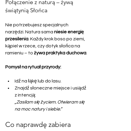
Połączenie z naturą – żywą 
świątynią Słońca
Nie potrzebujesz specjalnych 
narzędzi. Natura sama 
niesie energię 
przesilenia
. Każdy krok boso po ziemi, 
kąpiel w rzece, czy dotyk słońca na 
ramieniu – to 
żywa praktyka duchowa
.
Pomysł na rytuał przyrody:
Idź na łąkę lub do lasu.
Znajdź słoneczne miejsce i usiądź 
z intencją:  
„Zasilam się życiem. Otwieram się 
na moc natury i siebie.”
Co naprawdę zabiera 