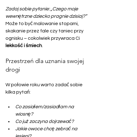
Zadaj sobie pytanie: „Czego moje 
wewnętrzne dziecko pragnie dzisiaj?”
Może to być malowanie stopami, 
skakanie przez fale czy taniec przy 
ognisku – cokolwiek przywraca Ci 
lekkość i śmiech
.
Przestrzeń dla uznania swojej 
drogi
W połowie roku warto zadać sobie 
kilka pytań:
Co zasiałem/zasiadłam na 
wiosnę?
Co już zaczyna dojrzewać?
Jakie owoce chcę zebrać na 
jesieni?