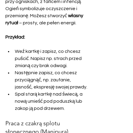
przy ogniskach, z tańcem i intencją. 
Ogień symbolizuje oczyszczenie i 
przemianę. Możesz stworzyć 
własny 
rytuał
 – prosty, ale pełen energii.
Przykład:
Weź kartkę i zapisz, co chcesz 
puścić. Napisz np. strach przed 
zmianą czy brak odwagi.
Następnie zapisz, co chcesz 
przyciągnąć, np. zaufanie, 
jasność, ekspresję swojej prawdy.
Spal starą kartkę nad świecą, a 
nową umieść pod poduszką lub 
zakop ją pod drzewem.
Praca z czakrą splotu 
słonecznego (Manipura)