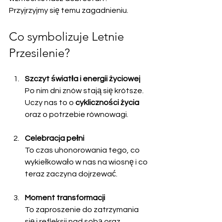
Przyjrzyjmy się temu zagadnieniu.
Co symbolizuje Letnie 
Przesilenie?
Szczyt światła i energii życiowej
Po nim dni znów stają się krótsze. 
Uczy nas to o 
cykliczności życia
oraz o potrzebie równowagi.
Celebracja pełni
To czas uhonorowania tego, co 
wykiełkowało w nas na wiosnę i co 
teraz zaczyna dojrzewać.
Moment transformacji
To zaproszenie do zatrzymania 
się i refleksji nad sobą oraz 