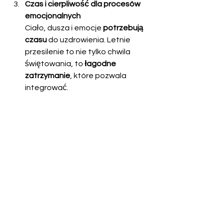
Czas i cierpliwość dla procesów 
emocjonalnych
Ciało, dusza i emocje 
potrzebują 
czasu
 do uzdrowienia. Letnie 
przesilenie to nie tylko chwila 
świętowania, to 
łagodne 
zatrzymanie
, które pozwala 
integrować.
Afirmacje na Letnie Przesilenie:
Moje światło jest moją mocą.
W pełni akceptuję siebie i swój 
proces.
Zasługuję na radość, obfitość i 
bycie sobą.
Jestem połączona/połączony z 
rytmem natury.
Moje życie ma sens, nawet jeśli 