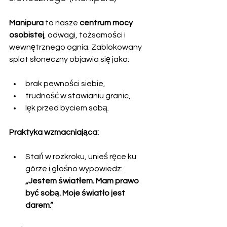
Manipura
 to nasze 
centrum mocy 
osobistej
, odwagi, tożsamości i 
wewnętrznego ognia. Zablokowany 
splot słoneczny objawia się jako:
brak pewności siebie,
trudność w stawianiu granic,
lęk przed byciem sobą.
Praktyka wzmacniająca:
Stań w rozkroku, unieś ręce ku 
górze i głośno wypowiedz:  
„Jestem światłem. Mam prawo 
być sobą. Moje światło jest 
darem.”