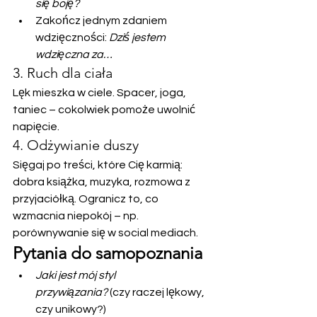
się boję?
Zakończ jednym zdaniem 
wdzięczności: 
Dziś jestem 
wdzięczna za…
3. Ruch dla ciała
Lęk mieszka w ciele. Spacer, joga, 
taniec – cokolwiek pomoże uwolnić 
napięcie.
4. Odżywianie duszy
Sięgaj po treści, które Cię karmią: 
dobra książka, muzyka, rozmowa z 
przyjaciółką. Ogranicz to, co 
wzmacnia niepokój – np. 
porównywanie się w social mediach.
Pytania do samopoznania
Jaki jest mój styl 
przywiązania?
 (czy raczej lękowy, 
czy unikowy?)