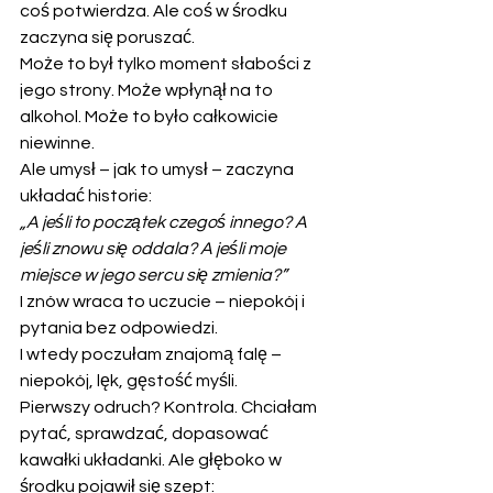
coś potwierdza. Ale coś w środku 
zaczyna się poruszać.
Może to był tylko moment słabości z 
jego strony. Może wpłynął na to 
alkohol. Może to było całkowicie 
niewinne.
Ale umysł – jak to umysł – zaczyna 
układać historie:
„A jeśli to początek czegoś innego? A 
jeśli znowu się oddala? A jeśli moje 
miejsce w jego sercu się zmienia?”
I znów wraca to uczucie – niepokój i 
pytania bez odpowiedzi.
I wtedy poczułam znajomą falę – 
niepokój, lęk, gęstość myśli.
Pierwszy odruch? Kontrola. Chciałam 
pytać, sprawdzać, dopasować 
kawałki układanki. Ale głęboko w 
środku pojawił się szept: