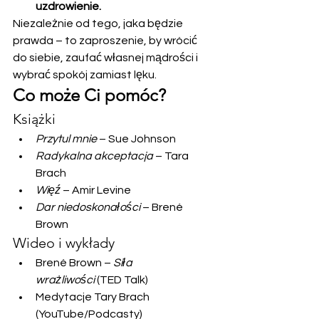
uzdrowienie.
Niezależnie od tego, jaka będzie 
prawda – to zaproszenie, by wrócić 
do siebie, zaufać własnej mądrości i 
wybrać spokój zamiast lęku.
Co może Ci pomóc?
Książki
Przytul mnie
 – Sue Johnson
Radykalna akceptacja
 – Tara 
Brach
Więź
 – Amir Levine
Dar niedoskonałości
 – Brené 
Brown
Wideo i wykłady
Brené Brown – 
Siła 
wrażliwości
 (TED Talk)
Medytacje Tary Brach 
(YouTube/Podcasty)