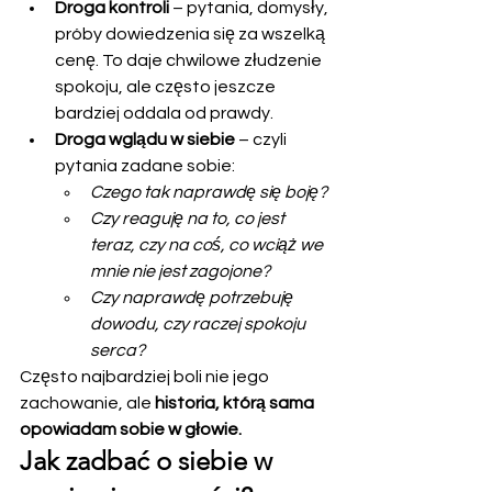
Droga kontroli
 – pytania, domysły, 
próby dowiedzenia się za wszelką 
cenę. To daje chwilowe złudzenie 
spokoju, ale często jeszcze 
bardziej oddala od prawdy.
Droga wglądu w siebie
 – czyli 
pytania zadane sobie:
Czego tak naprawdę się boję?
Czy reaguję na to, co jest 
teraz, czy na coś, co wciąż we 
mnie nie jest zagojone?
Czy naprawdę potrzebuję 
dowodu, czy raczej spokoju 
serca?
Często najbardziej boli nie jego 
zachowanie, ale 
historia, którą sama 
opowiadam sobie w głowie.
Jak zadbać o siebie w 