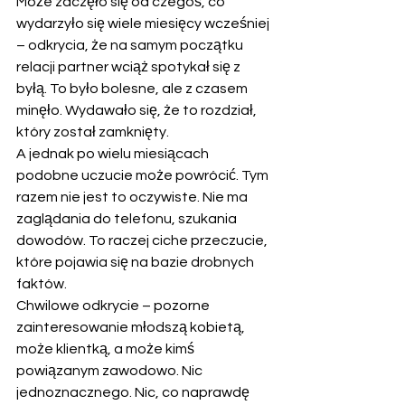
Może zaczęło się od czegoś, co 
wydarzyło się wiele miesięcy wcześniej 
– odkrycia, że na samym początku 
relacji partner wciąż spotykał się z 
byłą. To było bolesne, ale z czasem 
minęło. Wydawało się, że to rozdział, 
który został zamknięty.
A jednak po wielu miesiącach 
podobne uczucie może powrócić. Tym 
razem nie jest to oczywiste. Nie ma 
zaglądania do telefonu, szukania 
dowodów. To raczej ciche przeczucie, 
które pojawia się na bazie drobnych 
faktów.
Chwilowe odkrycie – pozorne 
zainteresowanie młodszą kobietą, 
może klientką, a może kimś 
powiązanym zawodowo. Nic 
jednoznacznego. Nic, co naprawdę 