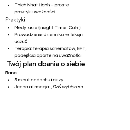
Thich Nhat Hanh – proste 
praktyki uważności
Praktyki
Medytacje (Insight Timer, Calm)
Prowadzenie dziennika refleksji i 
uczuć
Terapia: terapia schematów, EFT, 
podejścia oparte na uważności
Twój plan dbania o siebie
Rano:
5 minut oddechu i ciszy
Jedna afirmacja: 
„Dziś wybieram 
spokój zamiast lęku.”
W ciągu dnia:
Gdy pojawią się trudne myśli, 
zatrzymaj się i zapytaj: 
„Czy to 
fakt, czy historia mojego umysłu?”
Zrób coś dla ciała – spacer, 