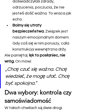
doświadczyłaś zdrady, 
odrzucenia, poczucia, że nie 
jesteś dość ważna. To wraca jak 
echo.
Boimy się utraty 
bezpieczeństwa.
 Związek jest 
naszym emocjonalnym domem. 
Gdy coś się w nim poruszy, cała 
konstrukcja wewnętrzna drży.
Ale pamiętaj: 
lęk to posłaniec, nie 
wróg.
 On mówi:
„Chcę czuć się ważna. Chcę 
wiedzieć, że mogę ufać. Chcę 
być spokojna.”
Dwa wybory: kontrola czy 
samoświadomość
W takich chwilach są dwie drogi.