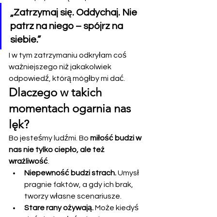
„Zatrzymaj się. Oddychaj. Nie 
patrz na niego – spójrz na 
siebie.”
I w tym zatrzymaniu odkryłam coś 
ważniejszego niż jakakolwiek 
odpowiedź, którą mógłby mi dać.
Dlaczego w takich 
momentach ogarnia nas 
lęk?
Bo jesteśmy ludźmi. Bo 
miłość budzi w 
nas nie tylko ciepło, ale też 
wrażliwość
.
Niepewność budzi strach.
 Umysł 
pragnie faktów, a gdy ich brak, 
tworzy własne scenariusze.
Stare rany ożywają.
 Może kiedyś 