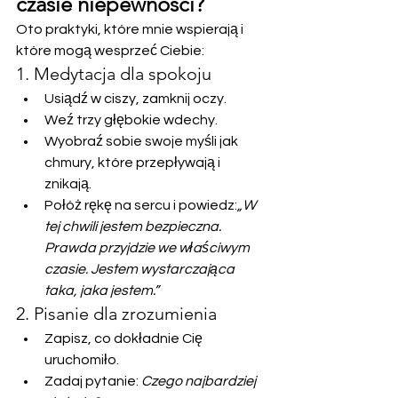
czasie niepewności?
Oto praktyki, które mnie wspierają i 
które mogą wesprzeć Ciebie:
1. Medytacja dla spokoju
Usiądź w ciszy, zamknij oczy.
Weź trzy głębokie wdechy.
Wyobraź sobie swoje myśli jak 
chmury, które przepływają i 
znikają.
Połóż rękę na sercu i powiedz:
„W 
tej chwili jestem bezpieczna. 
Prawda przyjdzie we właściwym 
czasie. Jestem wystarczająca 
taka, jaka jestem.”
2. Pisanie dla zrozumienia
Zapisz, co dokładnie Cię 
uruchomiło.
Zadaj pytanie: 
Czego najbardziej 