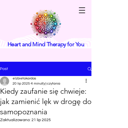
Heart and Mind Therapy for You
Post
elzbietakardas
20 lip 2025
4 minut(y) czytania
Kiedy zaufanie się chwieje:
jak zamienić lęk w drogę do
samopoznania
Zaktualizowano:
21 lip 2025